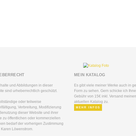
EBERRECHT
MEIN KATALOG
nhalte und Abbildungen in dieser
Es gibt viele meiner Werke auch in g
te sind urheberrechtlich geschützt.
Form zu sehen. Gern schicke ich Ihne
Gebühr von 15€ inkl. Versand meine
ollständige oder teilweise
aktuellen Katalog zu.
elfältigung, Verbreitung, Modifizierung
MEHR INFOS
Benutzung dieser Website und ihrer
te zu öffentlichen oder kommerziellen
en bedarf der vorherigen Zustimmung
 Karen Löwenstrom.