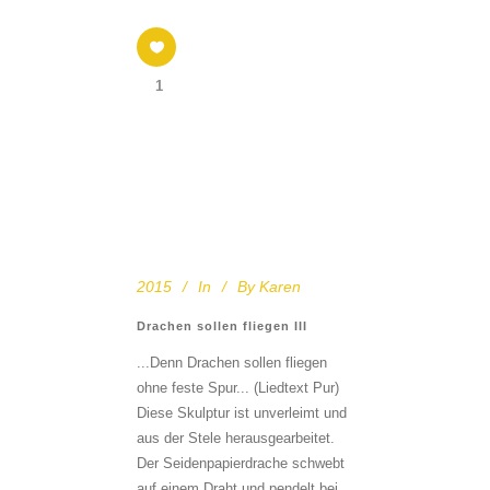
1
2015
In
By
Karen
Drachen sollen fliegen III
...Denn Drachen sollen fliegen
ohne feste Spur... (Liedtext Pur)
Diese Skulptur ist unverleimt und
aus der Stele herausgearbeitet.
Der Seidenpapierdrache schwebt
auf einem Draht und pendelt bei