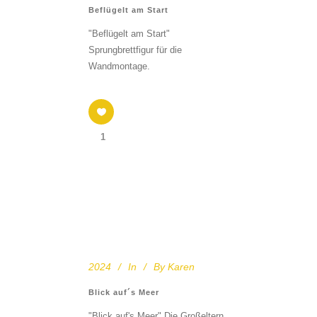
Beflügelt am Start
"Beflügelt am Start"
Sprungbrettfigur für die
Wandmontage.
1
2024
In
By
Karen
Blick auf´s Meer
"Blick auf's Meer" Die Großeltern